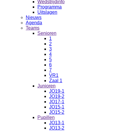
Wedstrijdinfo
Programma
Uitslagen
Nieuws
Agenda
Teams
Senioren
1
2
3
4
5
6
7
VR1
Zaal 1
Junioren
JO19-1
JO19-2
JO17-1
JO15-1
JO15-2
Pupillen
JO13-1
JO13-2