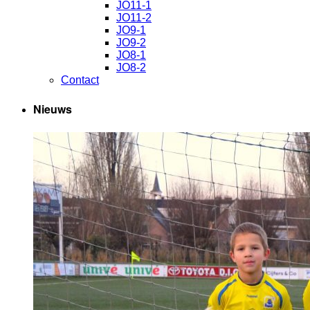
JO11-1
JO11-2
JO9-1
JO9-2
JO8-1
JO8-2
Contact
Nieuws