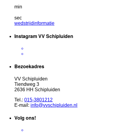
min
sec
wedstrijdinformatie
Instagram VV Schipluiden
Bezoekadres
VV Schipluiden
Tiendweg 3
2636 HH Schipluiden
Tel.:
015-3801212
E-mail:
info@vvschipluiden.nl
Volg ons!