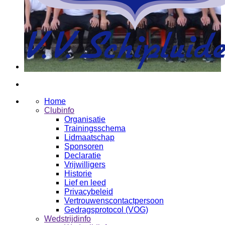
Home
Clubinfo
Organisatie
Trainingsschema
Lidmaatschap
Sponsoren
Declaratie
Vrijwilligers
Historie
Lief en leed
Privacybeleid
Vertrouwenscontactpersoon
Gedragsprotocol (VOG)
Wedstrijdinfo