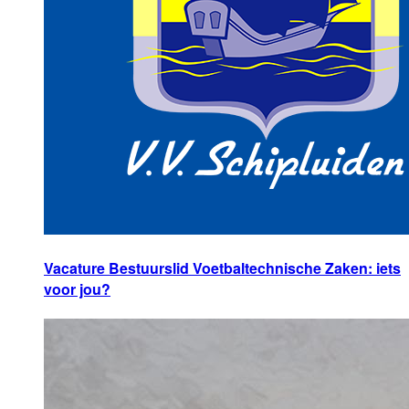
Vacature Bestuurslid Voetbaltechnische Zaken: iets
voor jou?